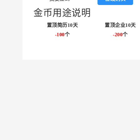
金币用途说明
置顶简历10天
置顶企业10天
-100
个
-200
个