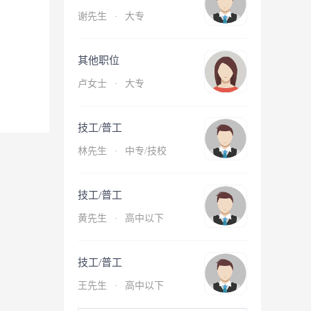
谢先生
·
大专
其他职位
卢女士
·
大专
技工/普工
林先生
·
中专/技校
技工/普工
黄先生
·
高中以下
技工/普工
王先生
·
高中以下